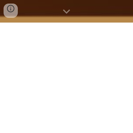
Meine Tätigkeit war für mich schon
immer mehr Berufung als Beruf, die allein
schon durch die perfekte Harmonie von
Holz und Blech den absoluten Kick
erhält. Deswegen widme ich mich Ihrem
Instrument so als wäre es meines,
deswegen stehen Ihre Wünsche und
Bedürfnisse für mich im Vordergrund,
deswegen wird jedes Instrument als
individuelles Einzelstück betrachtet .